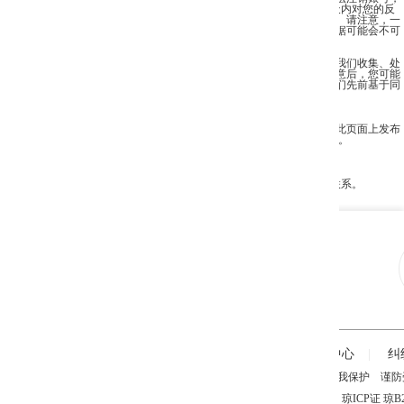
天内对您的反
。请注意，一
据可能会不可
我们收集、处
意后，您可能
们先前基于同
此页面上发布
。
联系。
在线客服：9:00-22:00
点击进入
中心
|
纠纷处理
|
隐私说明
|
儿童个人信息保护指引
|
服务
我保护 谨防受骗上当 适度游戏益脑 沉迷游戏伤身 合理安排时间 享受健康生
琼ICP证 琼B2-20231070
琼ICP备2023005930号